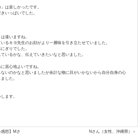
の」は楽しかったです。
驚きいっぱいでした。
りは違いますね。
ているキヨ先生のお顔がより一層味を引き立たせていました。
おにぎりでした。
れているかな、伝えていきたいなと思いました。
当に居心地よいですね。
らないのかなと思いましたが余計な物に目がいかないから自分自身の心
じました。
いします。
会感想】Mさ
Nさん（女性、沖縄県） ›