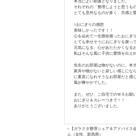
本当によい刺激となりました。
それぞれの「整理しようと思うも
とても意外なものが多く、共感と
○おにぎりの感想
美味しかったです！！
心を込めて一生懸命握ったおにぎ
とても幸せそうにおにぎりを握っ
元気になる、心があたたかくなる
私はそんな風に子供に愛情を伝え
先生のお部屋は物がないのに、本
家具や物がないと寂しい感じにな
に素直になれそうなお部屋だと感
風が爽やかでした。
また、ぜひ、ご自宅でのＷＳお願
おにぎり＆カレーつきで！！
ありがとうございました。
‹ 【ガラクタ整理シェア＆アドバイス
ん（女性、群馬県）