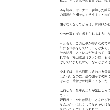
私は、きよさんを知るまでは、職
本を読み、セミナーに参加した結
の部屋から棚をなくそう！」と決
棚がなくなってからは、片付けが
今の仕事も楽に考えられるように
もともと、この仕事が好きなので
外にも仕事をしていることが多く
その結果、ストレスがたまって、
れでも、福山雅治（ファン歴、もう
はしていましたので、なんとか体
今までは、自ら時間に追われる毎
はきれいなのに、裏の開かずの間
ほんと、片付けの時間ってもった
以前なら、仕事のことが気になっ
て・・・
翌日行ってやれば済むことをわざ
なんだか、忙しくしてなきゃいけ
何だったんでしょうあれは。