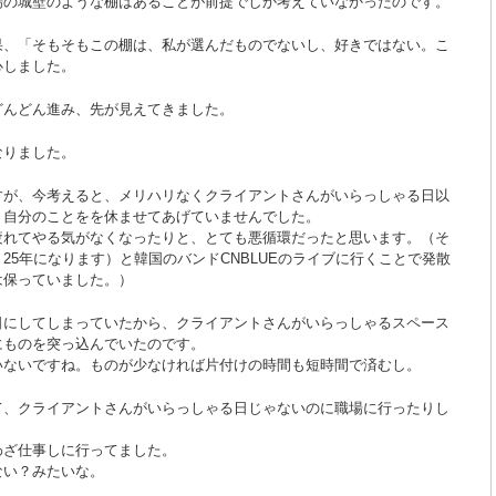
場の城壁のような棚はあることが前提でしか考えていなかったのです。
果、「そもそもこの棚は、私が選んだものでないし、好きではない。こ
心しました。
どんどん進み、先が見えてきました。
なりました。
すが、今考えると、メリハリなくクライアントさんがいらっしゃる日以
、自分のことをを休ませてあげていませんでした。
疲れてやる気がなくなったりと、とても悪循環だったと思います。（そ
25年になります）と韓国のバンドCNBLUEのライブに行くことで発散
は保っていました。）
日にしてしまっていたから、クライアントさんがいらっしゃるスペース
にものを突っ込んでいたのです。
いないですね。ものが少なければ片付けの時間も短時間で済むし。
て、クライアントさんがいらっしゃる日じゃないのに職場に行ったりし
わざ仕事しに行ってました。
ない？みたいな。