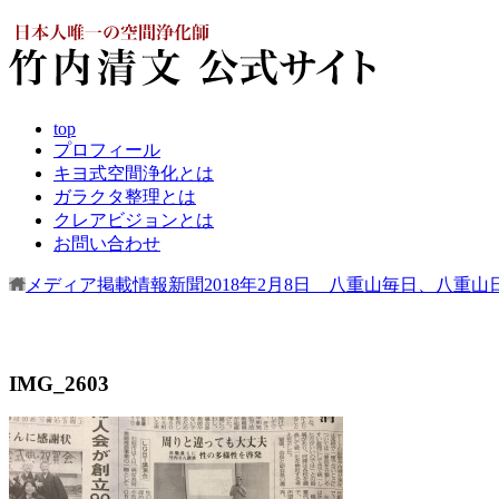
top
プロフィール
キヨ式空間浄化とは
ガラクタ整理とは
クレアビジョンとは
お問い合わせ
メディア掲載情報
新聞
2018年2月8日 八重山毎日、八重山
IMG_2603